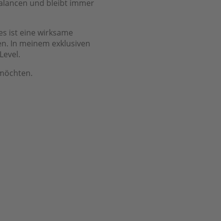
alancen und bleibt immer
es ist eine wirksame
den. In meinem exklusiven
Level.
 möchten.
026