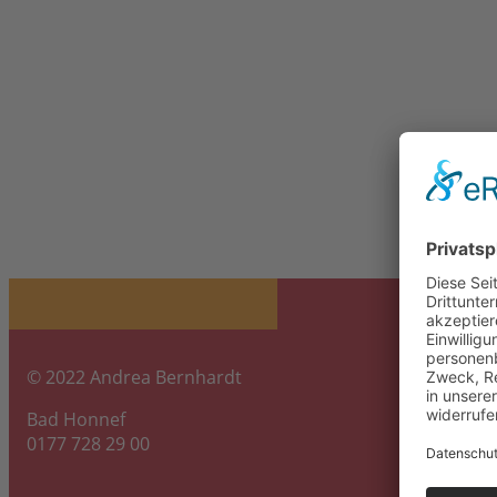
© 2022 Andrea Bernhardt
Bad Honnef
0177 728 29 00
info@fuer-leib-und-seele.com