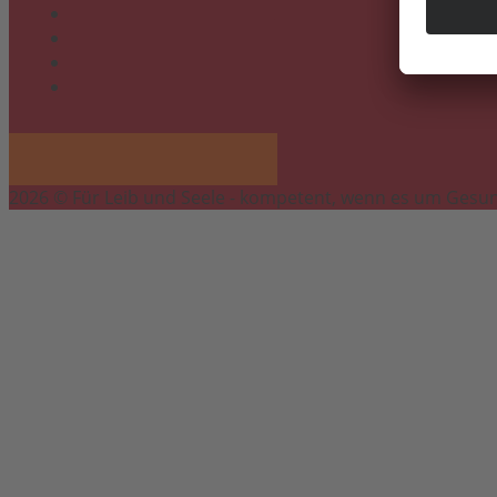
Links
Cookie-Einstellungen
Datenschutzerklärung
Impressum
2026 © Für Leib und Seele - kompetent, wenn es um Gesun
Scroll
to
top