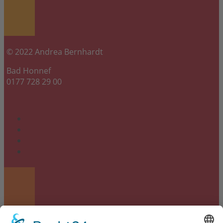
© 2022 Andrea Bernhardt
Bad Honnef
0177 728 29 00
info@fuer-leib-und-seele.com
Links
Cookie-Einstellungen
Datenschutzerklärung
Impressum
2026 © Für Leib und Seele - kompetent, wenn es um