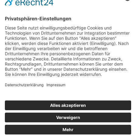
Gesundheitssport geht! - Bad
Honnef
Datenschutzerklärung
Scroll
to
top