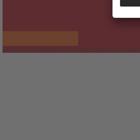
Cookie-Einstellungen
Datenschutzerklärung
Impressum
2026 © Für Leib und Seele - kompetent, wenn es um Gesun
Scroll
to
top