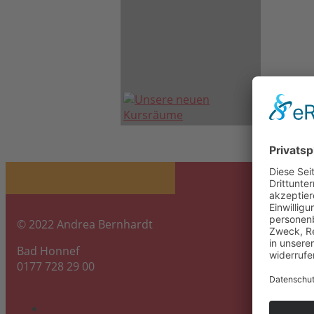
© 2022 Andrea Bernhardt
Bad Honnef
0177 728 29 00
info@fuer-leib-und-seele.com
Links